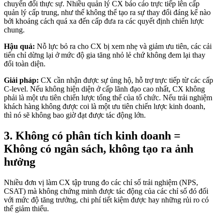
chuyển đổi thực sự. Nhiều quản lý CX báo cáo trực tiếp lên cấp
quản lý cấp trung, như thế không thể tạo ra sự thay đổi đáng kể nào
bởi khoảng cách quá xa đến cấp đưa ra các quyết định chiến lược
chung.
Hậu quả:
Nỗ lực bỏ ra cho CX bị xem nhẹ và giảm ưu tiên, các cải
tiến chỉ dừng lại ở mức độ gia tăng nhỏ lẻ chứ không đem lại thay
đổi toàn diện.
Giải pháp:
CX cần nhận được sự ủng hộ, hỗ trợ trực tiếp từ các cấp
C-level. Nếu không hiện diện ở cấp lãnh đạo cao nhất, CX không
phải là một ưu tiên chiến lược tổng thể của tổ chức. Nếu trải nghiệm
khách hàng không được coi là một ưu tiên chiến lược kinh doanh,
thì nó sẽ không bao giờ đạt được tác động lớn.
3. Không có phân tích kinh doanh =
Không có ngân sách, không tạo ra ảnh
hưởng
Nhiều đơn vị làm CX tập trung đo các chỉ số trải nghiệm (NPS,
CSAT) mà không chứng minh được tác động của các chỉ số đó đối
với mức độ tăng trưởng, chi phí tiết kiệm được hay những rủi ro có
thể giảm thiểu.