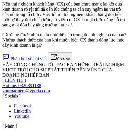
Nếu trải nghiệm khách hàng (CX) của bạn chưa mang lại kết quả
kinh doanh rõ rệt thì đã đến lúc chúng ta cần suy ngẫm lại vai trò
của nó trong tổ chức. Việc tối ưu trải nghiệm khách hàng đòi hỏi
một sự thay đổi chiến lược, từ việc coi CX là một chức năng hỗ trợ
sang một đòn bẩy tăng trưởng thực sự.
CX đang được nhìn nhận như thế nào trong doanh nghiệp của bạn?
Những thách thức của bạn khi muốn biến CX thành động lực thúc
đẩy kinh doanh là gì?
Phản hồi về bài viết
Chia sẻ
HÃY CÙNG CHÚNG TÔI TẠO RA NHỮNG TRẢI NGHIỆM
VƯỢT TRỘI CHO SỰ PHÁT TRIỂN BỀN VỮNG CỦA
DOANH NGHIỆP BẠN
[
LIÊN HỆ
]
Hotline: 0326391188
yourpartners@vperia.com
[ Socials ]
Facebook
LinkedIn
Youtube
[ Main ]